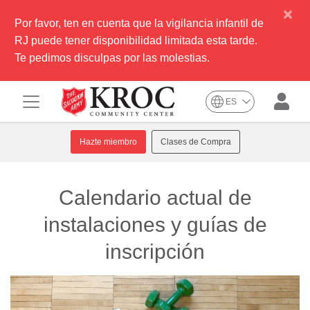
×
Por favor, ten en cuenta que la vigilancia infantil de
RJ puede tener disponibilidad limitada esta tarde.
Te pedimos disculpas por las molestias.
ES
Hazte miembro
Clases de Compra
Calendario actual de
instalaciones y guías de
inscripción