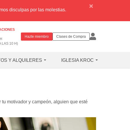
×
dimos disculpas por las molestias.
LACIONES
Hazte miembro
Clases de Compra
 H
 LAS 10 H)
OS Y ALQUILERES
IGLESIA KROC
r tu motivador y campeón, alguien que esté