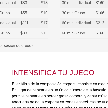
Individual
$83
$133
30 min Individual
$160
 Grupo
$55
$105
30 min Grupo
$106
Individual
$111
$177
60 min Individual
$213
 Grupo
$83
$133
60 min Grupo
$160
or sesión de grupo)
INTENSIFICA TU JUEGO
El análisis de la composición corporal consiste en medir
En lugar de centrarte en un único número de la báscula, 
permite centrarte en perder grasa corporal y ganar mús
adecuada de agua corporal en zonas específicas de tu cu