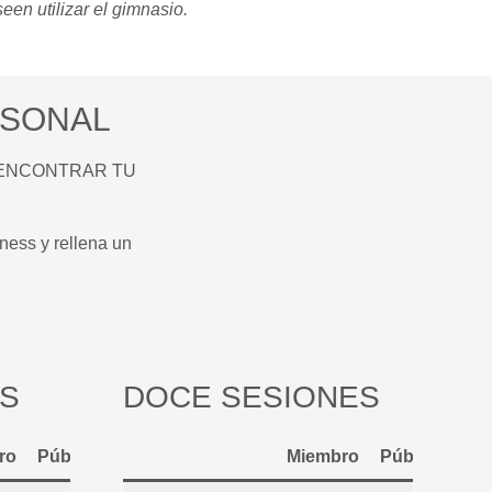
en utilizar el gimnasio.
RSONAL
te a ENCONTRAR TU
ness y rellena un
ES
DOCE SESIONES
ro
Público
Miembro
Público