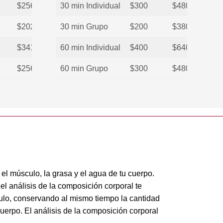
$256
30 min Individual
$300
$480
$202
30 min Grupo
$200
$380
$341
60 min Individual
$400
$640
$256
60 min Grupo
$300
$480
 el músculo, la grasa y el agua de tu cuerpo.
el análisis de la composición corporal te
culo, conservando al mismo tiempo la cantidad
erpo. El análisis de la composición corporal