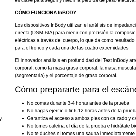
es clave para seguir y medir la pérdida de peso efectiva.
CÓMO FUNCIONA InBODY
Los dispositivos InBody utilizan el análisis de impedanc
directa (DSM-BIA) para medir con precisión la composici
eléctricas a través del cuerpo, lo que da como resultado
para el tronco y cada una de las cuatro extremidades.
El innovador análisis en profundidad del Test InBody ar
corporal, como la masa grasa corporal, la masa muscula
(segmentaria) y el porcentaje de grasa corporal.
Cómo prepararte para el escán
No comas durante 3-4 horas antes de la prueba
No hagas ejercicio fir 6-12 horas antes de la prueb
Garantiza el acceso a ambos pies con calzado y c
No tomes cafeína el día de la prueba e hidrátate b
No te duches ni tomes una sauna inmediatamente 