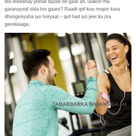
Ma leedahay yoolal fayow oo gaar ah, laakiin ma
garanaysid sida loo gaaro? Raadi qof kuu noqon kara
dhiirigeliyaha iyo horyaal – qof had iyo jeer ku jira
geeskaaga.
TABABBARKA SHAKHSIGA AH