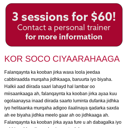
KOR SOCO CIYAARAHAAGA
Falanqaynta ka kooban jirka waxa loola jeedaa
cabbiraadda murqaha jidhkaaga, baruurta iyo biyaha.
Halkii aad diirada saari lahayd hal lambar oo
miisaankaaga ah, falanqaynta ka kooban jirka ayaa kuu
ogolaanaysa inaad diirada saarto luminta dufanka jidhka
iyo helitaanka murqaha adigoo ilaalinaya qadarka saxda
ah ee biyaha jidhka meelo gaar ah oo jidhkaaga ah.
Falanqaynta ka kooban jirka ayaa fure u ah dabagalka iyo