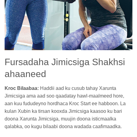
Fursadaha Jimicsiga Shakhsi
ahaaneed
Kroc Bilaabaa:
Haddii aad ku cusub tahay Xarunta
Jimicsiga ama aad soo qaadatay hawl-maalmeed hore,
aan kuu fududeyno hordhaca Kroc Start ee habboon. La
kulan Xubin ka tirsan kooxda Jimicsiga kaasoo ku bari
doona Xarunta Jimicsiga, muujin doona isticmaalka
qalabka, oo kugu bilaabi doona wadada caafimaadka.