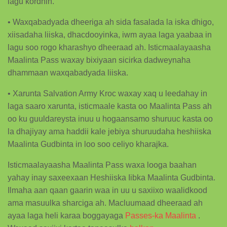
lagu kordhin.
• Waxqabadyada dheeriga ah sida fasalada la iska dhigo,
xiisadaha liiska, dhacdooyinka, iwm ayaa laga yaabaa in
lagu soo rogo kharashyo dheeraad ah. Isticmaalayaasha
Maalinta Pass waxay bixiyaan sicirka dadweynaha
dhammaan waxqabadyada liiska.
• Xarunta Salvation Army Kroc waxay xaq u leedahay in
laga saaro xarunta, isticmaale kasta oo Maalinta Pass ah
oo ku guuldareysta inuu u hogaansamo shuruuc kasta oo
la dhajiyay ama haddii kale jebiya shuruudaha heshiiska
Maalinta Gudbinta in loo soo celiyo kharajka.
Isticmaalayaasha Maalinta Pass waxa looga baahan
yahay inay saxeexaan Heshiiska Iibka Maalinta Gudbinta.
Ilmaha aan qaan gaarin waa in uu u saxiixo waalidkood
ama masuulka sharciga ah. Macluumaad dheeraad ah
ayaa laga heli karaa boggayaga
Passes-ka Maalinta
.