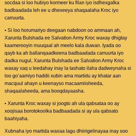
socdaa si loo hubiyo kormeer ku filan iyo isdhexgalka
badbaadada leh ee u dhexeeya shaqaalaha Kroc iyo
carruurta.
• Si loo horumariyo deegaan nabdoon oo ammaan ah,
Xarunta Bulshada ee Salvation Army Kroc waxay dhigtay
kaamerooyin muuqaal ah meelo kala duwan. Iyada oo
qayb ka ah ballanqaadkeena badbaadada carruurta iyo
dadka nugul, Xarunta Bulshada ee Salvation Army Kroc
waxay xaq u leedahay inay la tashato ilaha dadweynaha si
loo go’aamiyo haddii xubin ama martidu ay khatar aan
macquul ahayn u keenayso macaamiisheeda,
shaqaalaheeda, ama booqdayaasha.
• Xarunta Kroc waxay si joogto ah ula qabsataa oo ay
xoojisaa borotokoolka badbaadada si ay ula qabsato
baahiyaha.
Xubnaha iyo martida waxaa lagu dhiirigelinayaa inay soo