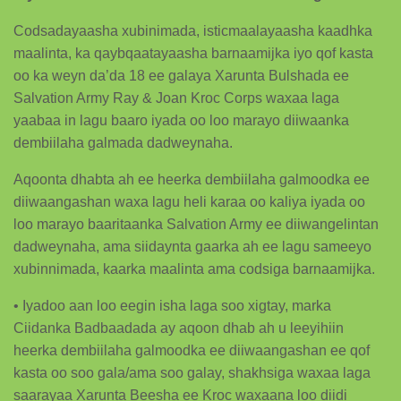
Codsadayaasha xubinimada, isticmaalayaasha kaadhka
maalinta, ka qaybqaatayaasha barnaamijka iyo qof kasta
oo ka weyn da’da 18 ee galaya Xarunta Bulshada ee
Salvation Army Ray & Joan Kroc Corps waxaa laga
yaabaa in lagu baaro iyada oo loo marayo diiwaanka
dembiilaha galmada dadweynaha.
Aqoonta dhabta ah ee heerka dembiilaha galmoodka ee
diiwaangashan waxa lagu heli karaa oo kaliya iyada oo
loo marayo baaritaanka Salvation Army ee diiwangelintan
dadweynaha, ama siidaynta gaarka ah ee lagu sameeyo
xubinnimada, kaarka maalinta ama codsiga barnaamijka.
• Iyadoo aan loo eegin isha laga soo xigtay, marka
Ciidanka Badbaadada ay aqoon dhab ah u leeyihiin
heerka dembiilaha galmoodka ee diiwaangashan ee qof
kasta oo soo gala/ama soo galay, shakhsiga waxaa laga
saarayaa Xarunta Beesha ee Kroc waxaana loo diidi