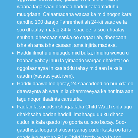
waana laga saari doonaa haddii calaamaduhu
muuqdaan. Calaamadaha waxaa ka mid noqon kara:
qandho 100 darajo Fahrenheit ah 24-kii saac ee la
soo dhaafay, matag 24-kii saac ee la soo dhaafay,
shuban, dheecaan sanka oo cagaar ah, dheecaan
isha ah ama isha casaan, ama injirta madaxa.
Haddii ilmuhu u muuqdo mid buka, ilmuhu wuxuu u
baahan yahay inuu la yimaado warqad dhakhtar oo
oggolaanaysa in xaaladdu tahay mid aan la kala
qaadin (xasaasiyad, iwm).
Haddii daawo loo qoray, 24 saacadood oo buuxda oo
daawaynta ah waa in la dhammeeyaa ka hor inta aan
lagu noqon ilaalinta carruurta.
Fadlan la socodsii shaqaalaha Child Watch sida ugu
dhakhsaha badan haddii ilmahaagu uu ku dhaco
cudur la kala qaado iyo goorta uu soo baxay. Soo-
gaadhista looga shakisan yahay cudur kasta oo la is-
qaadsiiyo gudaha RJ’s Child Watch ayaa la soo