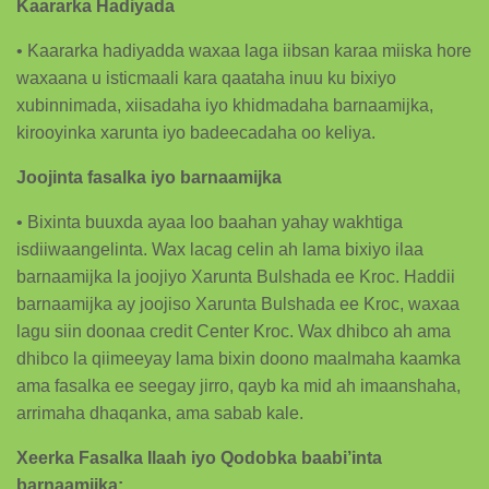
Kaararka Hadiyada
• Kaararka hadiyadda waxaa laga iibsan karaa miiska hore
waxaana u isticmaali kara qaataha inuu ku bixiyo
xubinnimada, xiisadaha iyo khidmadaha barnaamijka,
kirooyinka xarunta iyo badeecadaha oo keliya.
Joojinta fasalka iyo barnaamijka
• Bixinta buuxda ayaa loo baahan yahay wakhtiga
isdiiwaangelinta. Wax lacag celin ah lama bixiyo ilaa
barnaamijka la joojiyo Xarunta Bulshada ee Kroc. Haddii
barnaamijka ay joojiso Xarunta Bulshada ee Kroc, waxaa
lagu siin doonaa credit Center Kroc. Wax dhibco ah ama
dhibco la qiimeeyay lama bixin doono maalmaha kaamka
ama fasalka ee seegay jirro, qayb ka mid ah imaanshaha,
arrimaha dhaqanka, ama sabab kale.
Xeerka Fasalka Ilaah iyo Qodobka baabi’inta
barnaamijka: