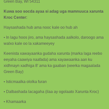
Green Bay, WI 54311
Kuwa soo socda ayaa si adag uga mamnuuca xarunta
Kroc Center:
Haysashada hub ama nooc kale oo hub ah
• In lagu hoos jiro, ama haysashada aalkolo, daroogo ama
walxo kale oo la xakameeyey
Keenista xawayaanka gudaha xarunta (marka laga reebo
eeyaha caawiya naafada) ama xayawaanka aan ku
xidhnayn xadhiga 8′ ama ka gaaban (xeerka magaalada
Green Bay)
• Isticmaalka ololka furan
• Dalbashada lacagaha (ilaa ay ogolaato Xarunta Kroc)
• Khamaarka