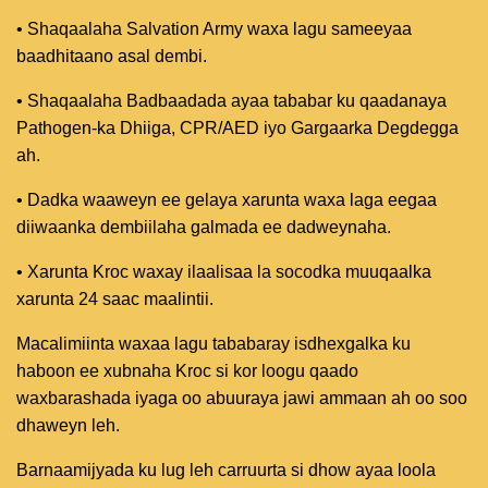
• Shaqaalaha Salvation Army waxa lagu sameeyaa
baadhitaano asal dembi.
• Shaqaalaha Badbaadada ayaa tababar ku qaadanaya
Pathogen-ka Dhiiga, CPR/AED iyo Gargaarka Degdegga
ah.
• Dadka waaweyn ee gelaya xarunta waxa laga eegaa
diiwaanka dembiilaha galmada ee dadweynaha.
• Xarunta Kroc waxay ilaalisaa la socodka muuqaalka
xarunta 24 saac maalintii.
Macalimiinta waxaa lagu tababaray isdhexgalka ku
haboon ee xubnaha Kroc si kor loogu qaado
waxbarashada iyaga oo abuuraya jawi ammaan ah oo soo
dhaweyn leh.
Barnaamijyada ku lug leh carruurta si dhow ayaa loola