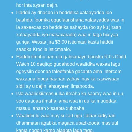
hor inta aysan dejin.
Haddii ay dhacdo in beddelka xafaayadda loo
baahdo, foomka oggolaanshaha xafaayadda waa in
la saxeexaa oo beddelka sahayda (oo ay ku jiraan
xafaayadda iyo masaxarada) waa in laga bixiyaa
guriga. Waxaa jira $3.00 isticmaal kasta haddii
saadka Kroc la isticmaalo.
Haddii ilmuhu aanu la qabsanayn booska RJ’s Child
Watch 10 daqiiqo gudahood waalidka waxaa lagu
ogeysiin doonaa taleefanka gacanta ama intercom
waxaana looga baahan yahay inay ka caawiyaan
sidii ay u dejin lahaayeen ilmahooda.
Isla waalidkii/masuulka ilmaha ka saaray waa in uu
soo qaadaa ilmaha, ama waa in uu ka muuqdaa
masuul ahaan xisaabta xubnaha.
Waalidiintu waa inay si cad ugu calaamadiyaan
dhammaan agabka magaca ubadkooda; mas’uul
kama noqon karno alaabta laga tago.