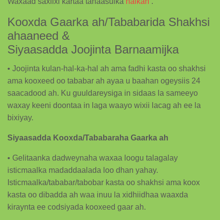
Waxaad saxiixi kartaa tanaasulka
halkan
.
Kooxda Gaarka ah/Tababarida Shakhsi
ahaaneed &
Siyaasadda Joojinta Barnaamijka
• Joojinta kulan-hal-ka-hal ah ama fadhi kasta oo shakhsi
ama kooxeed oo tababar ah ayaa u baahan ogeysiis 24
saacadood ah. Ku guuldareysiga in sidaas la sameeyo
waxay keeni doontaa in laga waayo wixii lacag ah ee la
bixiyay.
Siyaasadda Kooxda/Tababaraha Gaarka ah
• Gelitaanka dadweynaha waxaa loogu talagalay
isticmaalka madaddaalada loo dhan yahay.
Isticmaalka/tababar/tabobar kasta oo shakhsi ama koox
kasta oo dibadda ah waa inuu la xidhiidhaa waaxda
kiraynta ee codsiyada kooxeed gaar ah.