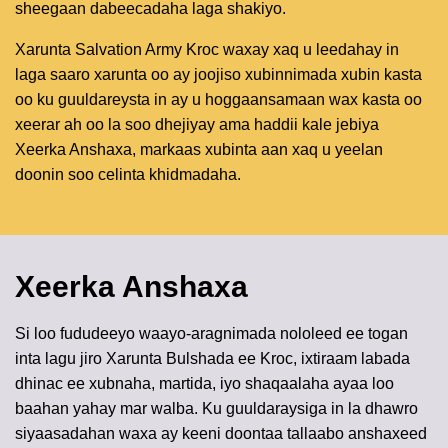
sheegaan dabeecadaha laga shakiyo.
Xarunta Salvation Army Kroc waxay xaq u leedahay in
laga saaro xarunta oo ay joojiso xubinnimada xubin kasta
oo ku guuldareysta in ay u hoggaansamaan wax kasta oo
xeerar ah oo la soo dhejiyay ama haddii kale jebiya
Xeerka Anshaxa, markaas xubinta aan xaq u yeelan
doonin soo celinta khidmadaha.
Xeerka Anshaxa
Si loo fududeeyo waayo-aragnimada nololeed ee togan
inta lagu jiro Xarunta Bulshada ee Kroc, ixtiraam labada
dhinac ee xubnaha, martida, iyo shaqaalaha ayaa loo
baahan yahay mar walba. Ku guuldaraysiga in la dhawro
siyaasadahan waxa ay keeni doontaa tallaabo anshaxeed