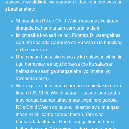
raaxaysto waalidiinta iyo carruurta sidaas darteed waxaan
u baahanahay:
Shaqaalaha RJ ee Child Watch waa inay ku jiraan
shaqada ka hor inta aan carruurta la dejin.
Isticmaalka kowaad ka hor, Foomka Diiwaangelinta
Xarunta Ilaalada Carruurta ee RJ waa in la buuxiyaa
oo la saxeexaa.
Dhammaan boosasku waxa ay ku salaysan yihiin tii
ugu horraysay, ee ugu horraysa (oo ku salaysan
helitaanka saamiga shaqaalaha iyo ilmaha iyo
awoodda qolka).
Waxaa jira xaddid tirada carruurta xubin kasta oo ka
tirsan RJ’s Child Watch aagga – taasoo laga yaabo
inay nooga baahan tahay inaan tixgelinno goobta
RJ’s Child Watch oo buuxa, inkastoo ay u muuqato
inaan xamili karno carruur badan. Tani waa
badbaadada ilmaha. Haddii aagga ilmuhu buuxo,
fadlan dib u eeg 15 daqiiqo ka dib si aad u aragto