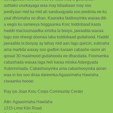
ashtako ururkayaga waa inay bilaabaan inay soo
jeediyaan mid ka mid ah sanduuqyada soo jeedinta ee ku
yaal dhismaha oo dhan. Kaararka faallooyinka waxaa dib
u eegis ku sameeya hoggaanka Kroc toddobaad kasta
haddii macluumaadka xiriirka la bixiyo, jawaabta waxaa
lagu soo sheegi doonaa laba toddobaad gudahood. Haddii
jawaabta la bixiyay ay tahay mid aan lagu qancin, xubnaha
ama martida waxay soo gudbin karaan cabasho rasmi ah
qoraal 30 maalmood gudahooda ee dhacdada. Foomamka
cabashada waxaa laga heli karaa miiska Adeegyada
Xubinnimada. Cabashooyinka ama cabashooyinka qoran
waa in loo soo diraa dareenka Agaasimaha Hawlaha
ciwaanka hoose:
Ray iyo Joan Kroc Corps Community Center
Attn: Agaasimaha Hawlaha
1315 Lime Kiln Road