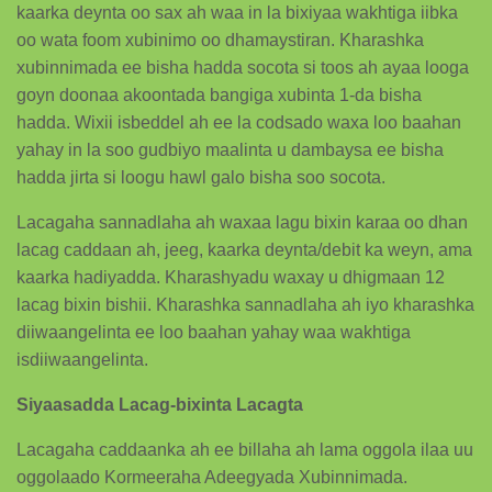
kaarka deynta oo sax ah waa in la bixiyaa wakhtiga iibka
oo wata foom xubinimo oo dhamaystiran. Kharashka
xubinnimada ee bisha hadda socota si toos ah ayaa looga
goyn doonaa akoontada bangiga xubinta 1-da bisha
hadda. Wixii isbeddel ah ee la codsado waxa loo baahan
yahay in la soo gudbiyo maalinta u dambaysa ee bisha
hadda jirta si loogu hawl galo bisha soo socota.
Lacagaha sannadlaha ah waxaa lagu bixin karaa oo dhan
lacag caddaan ah, jeeg, kaarka deynta/debit ka weyn, ama
kaarka hadiyadda. Kharashyadu waxay u dhigmaan 12
lacag bixin bishii. Kharashka sannadlaha ah iyo kharashka
diiwaangelinta ee loo baahan yahay waa wakhtiga
isdiiwaangelinta.
Siyaasadda Lacag-bixinta Lacagta
Lacagaha caddaanka ah ee billaha ah lama oggola ilaa uu
oggolaado Kormeeraha Adeegyada Xubinnimada.