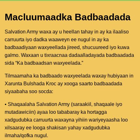
Macluumaadka Badbaadada
Salvation Army waxa ay u heellan tahay in ay ka ilaaliso
carruurta iyo dadka waaweyn ee nugul in ay ka
badbaadiyaan waxyeellada jireed, shucuureed iyo kuwa
galmo. Waxaan u tixraacnaa dadaalladayada badbaadada
sida “Ka badbaadsan waxyeelada.”
Tilmaamaha ka badbaado waxyeelada waxay hubiyaan in
Xarunta Bulshada Kroc ay xooga saarto badbaadada
siyaabaha soo socda:
• Shaqaalaha Salvation Army (saraakiil, shaqaale iyo
mutadawiciin) ayaa loo tababaray ka hortagga
xadgudubka carruurta waxayna yihiin wariyeyaasha loo
xilsaaray ee looga shakisan yahay xadgudubka
ilmaha/qofka nugul.