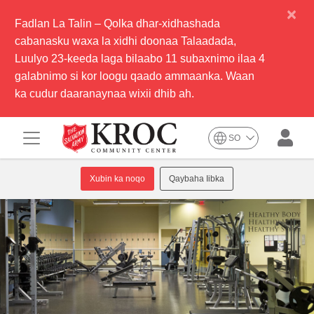
×
Fadlan La Talin – Qolka dhar-xidhashada
cabanasku waxa la xidhi doonaa Talaadada,
Luulyo 23-keeda laga bilaabo 11 subaxnimo ilaa 4
galabnimo si kor loogu qaado ammaanka. Waan
ka cudur daaranaynaa wixii dhib ah.
SO
Xubin ka noqo
Qaybaha Iibka