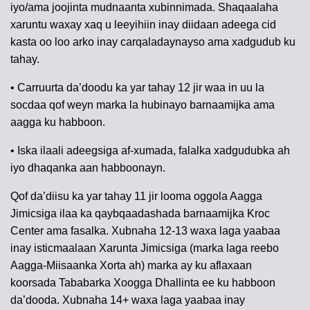
iyo/ama joojinta mudnaanta xubinnimada. Shaqaalaha
xaruntu waxay xaq u leeyihiin inay diidaan adeega cid
kasta oo loo arko inay carqaladaynayso ama xadgudub ku
tahay.
• Carruurta da’doodu ka yar tahay 12 jir waa in uu la
socdaa qof weyn marka la hubinayo barnaamijka ama
aagga ku habboon.
• Iska ilaali adeegsiga af-xumada, falalka xadgudubka ah
iyo dhaqanka aan habboonayn.
Qof da’diisu ka yar tahay 11 jir looma oggola Aagga
Jimicsiga ilaa ka qaybqaadashada barnaamijka Kroc
Center ama fasalka. Xubnaha 12-13 waxa laga yaabaa
inay isticmaalaan Xarunta Jimicsiga (marka laga reebo
Aagga-Miisaanka Xorta ah) marka ay ku aflaxaan
koorsada Tababarka Xoogga Dhallinta ee ku habboon
da’dooda. Xubnaha 14+ waxa laga yaabaa inay