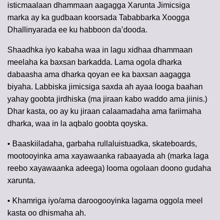
isticmaalaan dhammaan aagagga Xarunta Jimicsiga
marka ay ka gudbaan koorsada Tababbarka Xoogga
Dhallinyarada ee ku habboon da’dooda.
Shaadhka iyo kabaha waa in lagu xidhaa dhammaan
meelaha ka baxsan barkadda. Lama ogola dharka
dabaasha ama dharka qoyan ee ka baxsan aagagga
biyaha. Labbiska jimicsiga saxda ah ayaa looga baahan
yahay goobta jirdhiska (ma jiraan kabo waddo ama jiinis.)
Dhar kasta, oo ay ku jiraan calaamadaha ama fariimaha
dharka, waa in la aqbalo goobta qoyska.
• Baaskiiladaha, garbaha rullaluistuadka, skateboards,
mootooyinka ama xayawaanka rabaayada ah (marka laga
reebo xayawaanka adeega) looma ogolaan doono gudaha
xarunta.
• Khamriga iyo/ama daroogooyinka lagama oggola meel
kasta oo dhismaha ah.