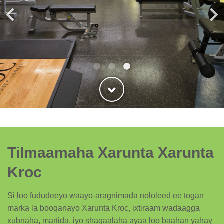
Tilmaamaha Xarunta Xarunta
Kroc
Si loo fududeeyo waayo-aragnimada nololeed ee togan
marka la booqanayo Xarunta Kroc, ixtiraam wadaagga
xubnaha, martida, iyo shaqaalaha ayaa loo baahan yahay