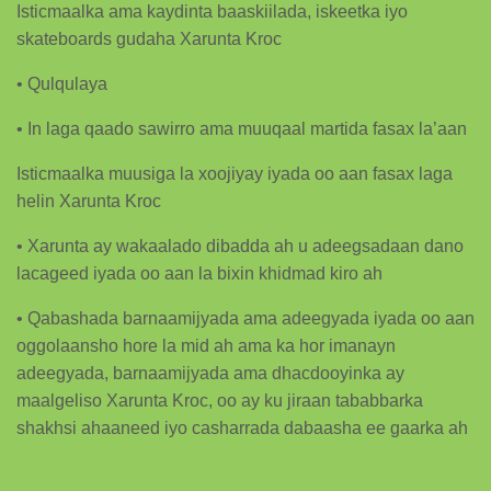
Isticmaalka ama kaydinta baaskiilada, iskeetka iyo
skateboards gudaha Xarunta Kroc
• Qulqulaya
• In laga qaado sawirro ama muuqaal martida fasax la’aan
Isticmaalka muusiga la xoojiyay iyada oo aan fasax laga
helin Xarunta Kroc
• Xarunta ay wakaalado dibadda ah u adeegsadaan dano
lacageed iyada oo aan la bixin khidmad kiro ah
• Qabashada barnaamijyada ama adeegyada iyada oo aan
oggolaansho hore la mid ah ama ka hor imanayn
adeegyada, barnaamijyada ama dhacdooyinka ay
maalgeliso Xarunta Kroc, oo ay ku jiraan tababbarka
shakhsi ahaaneed iyo casharrada dabaasha ee gaarka ah