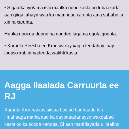
• Sigaarka iyo/ama isticmaalka nooc kasta oo tubaakada
aan qiiqa lahayn waa ka mamnuuc xarunta ama sababo la
xiriira xarunta.
Hubka noocuu doono ha noqdee lagama ogola goobta.
• Xarunta Beesha ee Kroc waxay xaq u leedahay inay
joojiso xubinimadeeda wakhti kasta.
Aagga Ilaalada Carruurta ee
RJ
Xarunta Kroc waxay siisaa bay’ad badbaado leh
ilmahaaga marka aad ka qaybqaadanayso waxqabad
kasta oo ka socda xarunta. Si aan martidayada u ilaalino