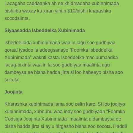
Lacagaha caddaanka ah ee khidmadaha xubinnimada
bishiiba waxay ku xiran yihiin $10/bishii kharashka
socodsiinta.
Siyaasadda Isbeddelka Xubinimada
Isbeddellada xubinnimada waa in lagu soo gudbiyaa
qoraal iyadoo la adeegsanayo “Foomka Isbeddelka
Xubinimada” wakhti kasta. Isbeddelka macluumaadka
lacag-bixinta waa in la soo gudbiyaa maalinta ugu
dambeysa ee bisha hadda jirta si loo habeeyo bisha soo
socota.
Joojinta
Kharashka xubinimada lama soo celin karo. Si loo joojiyo
xubinnimada, xubnuhu waa inay soo gudbiyaan “Foomka
Codsiga Joojinta Xubinimada” maalinta u dambaysa ee
bisha hadda jirta si ay u hirgasho bisha soo socota. Haddii