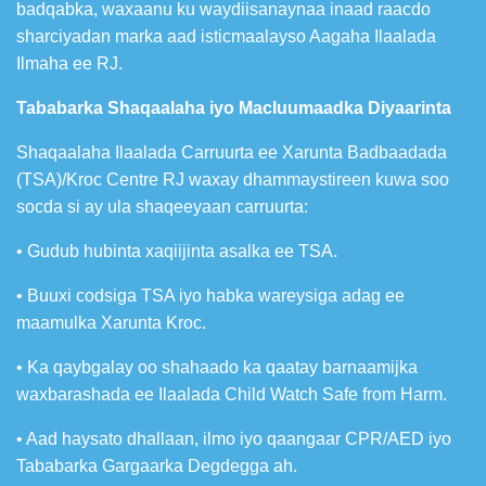
badqabka, waxaanu ku waydiisanaynaa inaad raacdo
sharciyadan marka aad isticmaalayso Aagaha Ilaalada
Ilmaha ee RJ.
Tababarka Shaqaalaha iyo Macluumaadka Diyaarinta
Shaqaalaha Ilaalada Carruurta ee Xarunta Badbaadada
(TSA)/Kroc Centre RJ waxay dhammaystireen kuwa soo
socda si ay ula shaqeeyaan carruurta:
• Gudub hubinta xaqiijinta asalka ee TSA.
• Buuxi codsiga TSA iyo habka wareysiga adag ee
maamulka Xarunta Kroc.
• Ka qaybgalay oo shahaado ka qaatay barnaamijka
waxbarashada ee Ilaalada Child Watch Safe from Harm.
• Aad haysato dhallaan, ilmo iyo qaangaar CPR/AED iyo
Tababarka Gargaarka Degdegga ah.