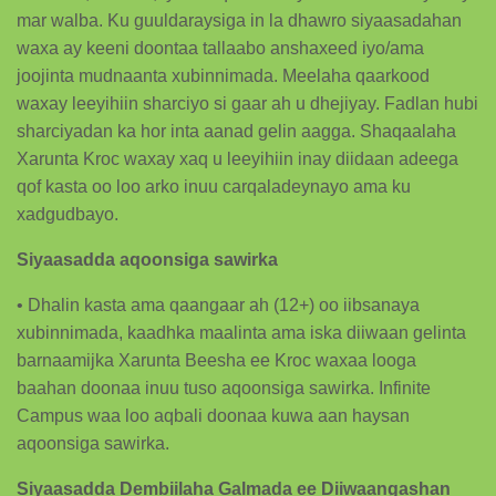
mar walba. Ku guuldaraysiga in la dhawro siyaasadahan
waxa ay keeni doontaa tallaabo anshaxeed iyo/ama
joojinta mudnaanta xubinnimada. Meelaha qaarkood
waxay leeyihiin sharciyo si gaar ah u dhejiyay. Fadlan hubi
sharciyadan ka hor inta aanad gelin aagga. Shaqaalaha
Xarunta Kroc waxay xaq u leeyihiin inay diidaan adeega
qof kasta oo loo arko inuu carqaladeynayo ama ku
xadgudbayo.
Siyaasadda aqoonsiga sawirka
• Dhalin kasta ama qaangaar ah (12+) oo iibsanaya
xubinnimada, kaadhka maalinta ama iska diiwaan gelinta
barnaamijka Xarunta Beesha ee Kroc waxaa looga
baahan doonaa inuu tuso aqoonsiga sawirka. Infinite
Campus waa loo aqbali doonaa kuwa aan haysan
aqoonsiga sawirka.
Siyaasadda Dembiilaha Galmada ee Diiwaangashan