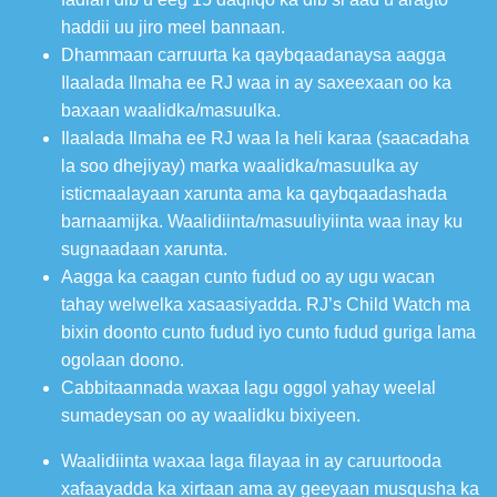
haddii uu jiro meel bannaan.
Dhammaan carruurta ka qaybqaadanaysa aagga
Ilaalada Ilmaha ee RJ waa in ay saxeexaan oo ka
baxaan waalidka/masuulka.
Ilaalada Ilmaha ee RJ waa la heli karaa (saacadaha
la soo dhejiyay) marka waalidka/masuulka ay
isticmaalayaan xarunta ama ka qaybqaadashada
barnaamijka. Waalidiinta/masuuliyiinta waa inay ku
sugnaadaan xarunta.
Aagga ka caagan cunto fudud oo ay ugu wacan
tahay welwelka xasaasiyadda. RJ’s Child Watch ma
bixin doonto cunto fudud iyo cunto fudud guriga lama
ogolaan doono.
Cabbitaannada waxaa lagu oggol yahay weelal
sumadeysan oo ay waalidku bixiyeen.
Waalidiinta waxaa laga filayaa in ay caruurtooda
xafaayadda ka xirtaan ama ay geeyaan musqusha ka