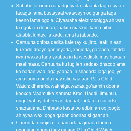
Sababo la xiriira nabadgelyada, alaabta lagu ciyaaro,
lacagta, ama bustayaal waaweyn oo guriga laga
keeno lama ogola. Ciyaaraha elektiroonigga ah waa
la ogolaan doonaa, laakiin mas’uul kama nihin
alaabta luntay, la xado, ama la jabsado.
Carruurta dhibta dadka kale (ay ku jirto, laakiin aan
ku xaddidnayn qaniinyada, xoqidda, garaaca, tufidda,
iwm) waxaa laga yaabaa in la weydiisto inay baxaan
maalintaas. Carruurta ku lug leh saddex dhacdo ama
ka badan waa laga yaabaa in shaqada laga joojiyo
ama looma ogola inay isticmaalaan RJ’s Child
Watch; dhererka wakhtiga waxaa go’aamin doona
kooxda Maamulka Xarunta Kroc. Haddii ilmuhu u
nugul yahay dabeecad dagaal, fadlan la socodsii
shaqaalaha. Dhibaato kasta oo edbin ah oo joogto
ah ayaa wax looga qaban doonaa si gaar ah.
Carruurta muujisa calaamadaha jirrada looma
oggolaan doono inay galaan RJ’s Child Watch