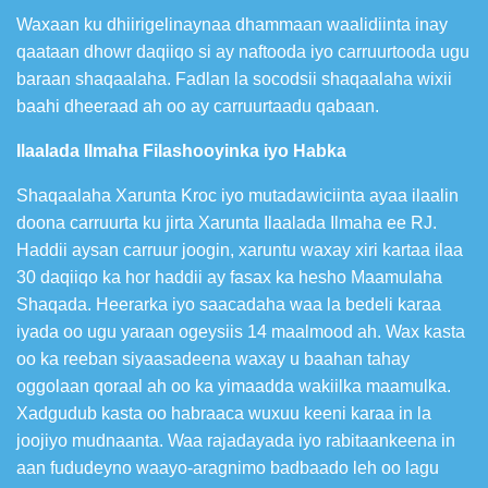
Waxaan ku dhiirigelinaynaa dhammaan waalidiinta inay
qaataan dhowr daqiiqo si ay naftooda iyo carruurtooda ugu
baraan shaqaalaha. Fadlan la socodsii shaqaalaha wixii
baahi dheeraad ah oo ay carruurtaadu qabaan.
Ilaalada Ilmaha Filashooyinka iyo Habka
Shaqaalaha Xarunta Kroc iyo mutadawiciinta ayaa ilaalin
doona carruurta ku jirta Xarunta Ilaalada Ilmaha ee RJ.
Haddii aysan carruur joogin, xaruntu waxay xiri kartaa ilaa
30 daqiiqo ka hor haddii ay fasax ka hesho Maamulaha
Shaqada. Heerarka iyo saacadaha waa la bedeli karaa
iyada oo ugu yaraan ogeysiis 14 maalmood ah. Wax kasta
oo ka reeban siyaasadeena waxay u baahan tahay
oggolaan qoraal ah oo ka yimaadda wakiilka maamulka.
Xadgudub kasta oo habraaca wuxuu keeni karaa in la
joojiyo mudnaanta. Waa rajadayada iyo rabitaankeena in
aan fududeyno waayo-aragnimo badbaado leh oo lagu