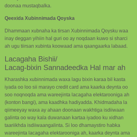
doonaa mustaqbalka.
Qeexida Xubinnimada Qoyska
Dhammaan xubnaha ka tirsan Xubinnimada Qoysku waa
inay deggan yihiin hal guri oo ay noqdaan kuwo si sharci
ah ugu tiirsan xubinta koowaad ama qaangaarka labaad.
Lacagaha Bishii/
Lacag-bixin Sannadeedka Hal mar ah
Kharashka xubinnimada waxa lagu bixin karaa bil kasta
iyada oo loo sii marayo credit card ama kaarka deynta oo
soo noqnoqda ama wareejinta lacagaha elektarooniga ah
(konton bangi), ama kaadhka hadiyadda. Khidmadaha la
qiimeeyay waxa ay ahaan doonaan wakhtiga isdiiwaan
galinta oo way kala duwanaan kartaa iyadoo ku xidhan
taariikhda isdiiwaangalinta. Si loo dhamaystiro habka
wareejinta lacagaha elektarooniga ah, kaarka deynta ama