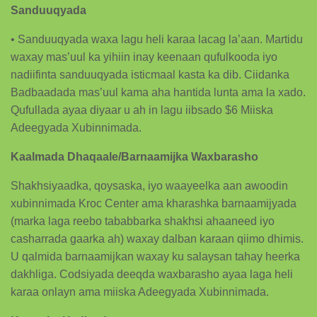
Sanduuqyada
• Sanduuqyada waxa lagu heli karaa lacag la’aan. Martidu
waxay mas’uul ka yihiin inay keenaan qufulkooda iyo
nadiifinta sanduuqyada isticmaal kasta ka dib. Ciidanka
Badbaadada mas’uul kama aha hantida lunta ama la xado.
Qufullada ayaa diyaar u ah in lagu iibsado $6 Miiska
Adeegyada Xubinnimada.
Kaalmada Dhaqaale/Barnaamijka Waxbarasho
Shakhsiyaadka, qoysaska, iyo waayeelka aan awoodin
xubinnimada Kroc Center ama kharashka barnaamijyada
(marka laga reebo tababbarka shakhsi ahaaneed iyo
casharrada gaarka ah) waxay dalban karaan qiimo dhimis.
U qalmida barnaamijkan waxay ku salaysan tahay heerka
dakhliga. Codsiyada deeqda waxbarasho ayaa laga heli
karaa onlayn ama miiska Adeegyada Xubinnimada.