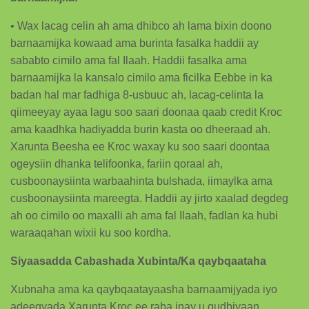
• Wax lacag celin ah ama dhibco ah lama bixin doono
barnaamijka kowaad ama burinta fasalka haddii ay
sababto cimilo ama fal Ilaah. Haddii fasalka ama
barnaamijka la kansalo cimilo ama ficilka Eebbe in ka
badan hal mar fadhiga 8-usbuuc ah, lacag-celinta la
qiimeeyay ayaa lagu soo saari doonaa qaab credit Kroc
ama kaadhka hadiyadda burin kasta oo dheeraad ah.
Xarunta Beesha ee Kroc waxay ku soo saari doontaa
ogeysiin dhanka telifoonka, fariin qoraal ah,
cusboonaysiinta warbaahinta bulshada, iimaylka ama
cusboonaysiinta mareegta. Haddii ay jirto xaalad degdeg
ah oo cimilo oo maxalli ah ama fal Ilaah, fadlan ka hubi
waraaqahan wixii ku soo kordha.
Siyaasadda Cabashada Xubinta/Ka qaybqaataha
Xubnaha ama ka qaybqaatayaasha barnaamijyada iyo
adeegyada Xarunta Kroc ee raba inay u gudbiyaan