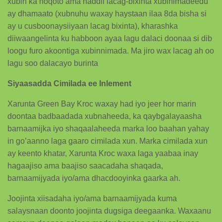
xubin ka noqoto ama haddii lacag-bixinta xubinimadeedu
ay dhamaato (xubnuhu waxay haystaan ​​ilaa 8da bisha si
ay u cusboonaysiiyaan lacag bixinta), kharashka
diiwaangelinta ku habboon ayaa lagu dalaci doonaa si dib
loogu furo akoontiga xubinnimada. Ma jiro wax lacag ah oo
lagu soo dalacayo burinta
Siyaasadda Cimilada ee Inlement
Xarunta Green Bay Kroc waxay had iyo jeer hor marin
doontaa badbaadada xubnaheeda, ka qaybgalayaasha
barnaamijka iyo shaqaalaheeda marka loo baahan yahay
in go’aanno laga gaaro cimilada xun. Marka cimilada xun
ay keento khatar, Xarunta Kroc waxa laga yaabaa inay
hagaajiso ama baajiso saacadaha shaqada,
barnaamijyada iyo/ama dhacdooyinka gaarka ah.
Joojinta xiisadaha iyo/ama barnaamijyada kuma
salaysnaan doonto joojinta dugsiga deegaanka. Waxaanu