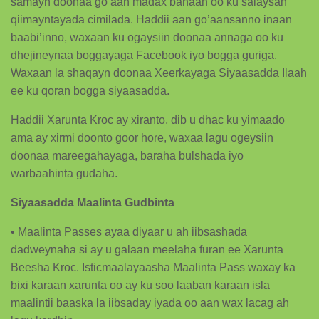
samayn doonaa go’aan madax banaan oo ku salaysan
qiimayntayada cimilada. Haddii aan go’aansanno inaan
baabi’inno, waxaan ku ogaysiin doonaa annaga oo ku
dhejineynaa boggayaga Facebook iyo bogga guriga.
Waxaan la shaqayn doonaa Xeerkayaga Siyaasadda Ilaah
ee ku qoran bogga siyaasadda.
Haddii Xarunta Kroc ay xiranto, dib u dhac ku yimaado
ama ay xirmi doonto goor hore, waxaa lagu ogeysiin
doonaa mareegahayaga, baraha bulshada iyo
warbaahinta gudaha.
Siyaasadda Maalinta Gudbinta
• Maalinta Passes ayaa diyaar u ah iibsashada
dadweynaha si ay u galaan meelaha furan ee Xarunta
Beesha Kroc. Isticmaalayaasha Maalinta Pass waxay ka
bixi karaan xarunta oo ay ku soo laaban karaan isla
maalintii baaska la iibsaday iyada oo aan wax lacag ah