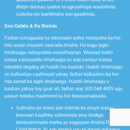
dhejin doonaa iyadoo la ogeysiinayo waalidiinta
cudurka iyo taariikhaha soo-gaadhista.
Soo Gelida & Ka Bixinta
Fadlan cunugaada ha isticmaalo qolka musqusha ka hor
inta uusan imaanin saacada ilmaha. Ha kaga tagin
ilmahaaga xafaayadda wasakhaysan. Waxaad hubin
kartaa xafaayadda ilmahaaga oo aad samayn kartaa
isbeddel degdeg ah haddii loo baahdo. Haddii ilmahaagu
uu kalkaaliye caafimaad yahay, fadlan kalkaaliso ka hor
inta aanad ka tagin ilmahaaga. Haddii ilmahaagu u
baahan yahay hoy gaar ah, fadlan wac 920.544.4955 ugu
yaraan todoba maalmood ka hor booqashadaada.
Xubnaha iyo kuwa aan xubinta ka ahayn waxay
keenaan kaadhka xubintooda ama shatiga
darawalnimada marka ay eegayaan ilmaha RJ’s
Child Watch. Si aan ilmaha ugu sii dayno qof weyn,